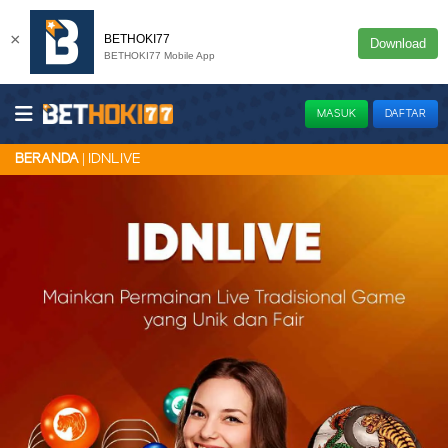
×
BETHOKI77
Download
BETHOKI77 Mobile App
MASUK
DAFTAR
IDNLIVE
BERANDA