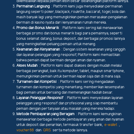
dikembalikan kepada pemain lebih besar dibandingkan platform lainnya.
Permainan Langsung
: Platform kami juga menyediakan permainan
langsung seperti poker, blackjack, roulette, baccarat, togel, bola dan
masih banyak lagi yang memungkinkan pemain merasakan pengalaman
bermain di kasino nyata dari kenyamanan rumah mereka.
Promo dan Bonus Menarik
: Platform kami sering kali menawarkan
berbagai promo dan bonus menarik bagi para pemainnya, seperti
bonus selamat datang, bonus deposit, dan berbagai promosi lainnya
yang meningkatkan peluang pemain untuk menang.
Keamanan dan Kenyamanan
: Dengan sistem keamanan yang canggih
dan layanan pelanggan yang responsif, Platform kami memastikan
bahwa pemain dapat bermain dengan aman dan nyaman.
Akses Mudah
: Platform kami dapat diakses dengan mudah melalui
berbagai perangkat, baik itu komputer, tablet, maupun smartphone,
memungkinkan pemain untuk bermain kapan saja dan di mana saja.
Turnamen dan Kompetisi
: Platform kami sering mengadakan
turnamen dan kompetisi yang menantang, memberikan kesempatan
bagi pemain untuk bersaing dan memenangkan hadiah besar.
Layanan Pelanggan Responsif
: Platform kami menyediakan layanan
pelanggan yang responsif dan profesional yang siap membantu
pemain dengan pertanyaan atau masalah yang mereka hadapi.
Metode Pembayaran yang Beragam
: Platform kami kemungkinan
menawarkan berbagai metode pembayaran yang aman dan nyaman
untuk deposit dan penarikan, termasuk transfer bank,
e-wallet
,
voucher88
dan
QRIS
serta metode lainnya.