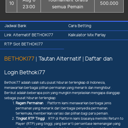
10
500.000
23:00
semua Pemain
Jadwal Bank
Cara Betting
Link Alternatif BETHOKI77
Kalkulator Mix Parlay
RTP Slot BETHOKI77
BETHOKI77
| Tautan Alternatif | Daftar dan
Login Bethoki77
Bethoki77 adalah salah satu pusat hiburan terlengkap di Indonesia,
menawarkan berbagai pilihan permainan yang menarik dan menghibur.
Berikut adalah beberapa poin yang mungkin menjelaskan mengapa dianggap
sebagai pusat hiburan terlengkap:
Ragam Permainan
: Platform kami menawarkan berbagai jenis
permainan yang menarik dari berbagai penyedia permainan
terkemuka, memberikan variasi dan pilihan bagi para pemain.
Tingkat RTP Tinggi
: RTP di Platform kami biasanya memiliki Return to
Player (RTP) yang tinggi, yang berarti persentase kemenangan yang