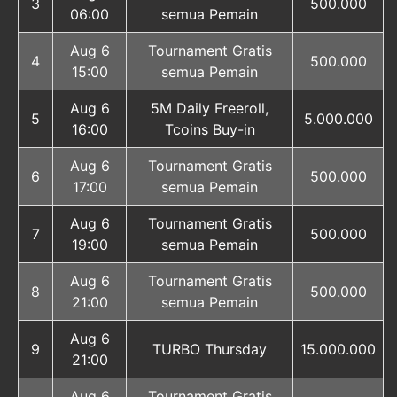
3
500.000
06:00
semua Pemain
Aug 6
Tournament Gratis
4
500.000
15:00
semua Pemain
Aug 6
5M Daily Freeroll,
5
5.000.000
16:00
Tcoins Buy-in
Aug 6
Tournament Gratis
6
500.000
17:00
semua Pemain
Aug 6
Tournament Gratis
7
500.000
19:00
semua Pemain
Aug 6
Tournament Gratis
8
500.000
21:00
semua Pemain
Aug 6
9
TURBO Thursday
15.000.000
21:00
Aug 6
Tournament Gratis